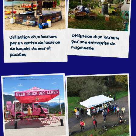
Utilisation d’un barnum
par une entreprise de
Utilisation d’un barnum
par un centre de location
maçonnerie
de kayaks de mer et
paddles