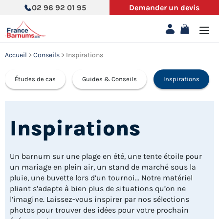
Aller
02 96 92 01 95
Demander un devis
au
contenu
Accueil
>
Conseils
>
Inspirations
Études de cas
Guides & Conseils
Inspirations
Inspirations
Un barnum sur une plage en été, une tente étoile pour
un mariage en plein air, un stand de marché sous la
pluie, une buvette lors d’un tournoi… Notre matériel
pliant s’adapte à bien plus de situations qu’on ne
l’imagine. Laissez-vous inspirer par nos sélections
photos pour trouver des idées pour votre prochain