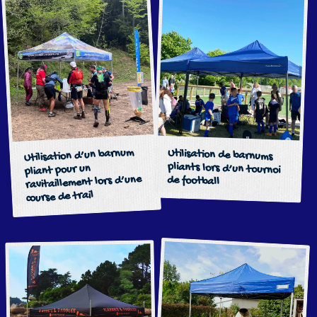
Utilisation d’un barnum
Utilisation de barnums
pliants lors d’un tournoi
pliant pour un
ravitaillement lors d’une
de football
course de trail