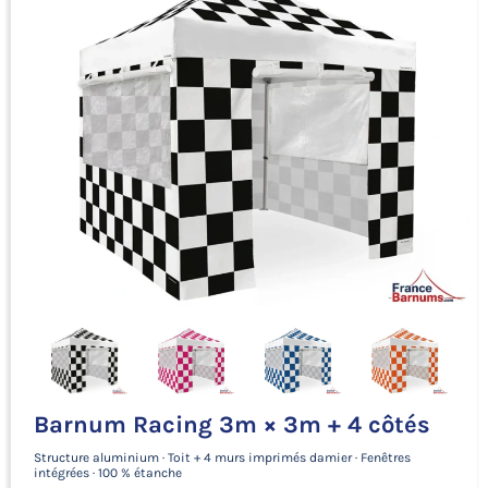
Barnum Racing 3m × 3m + 4 côtés
Structure aluminium · Toit + 4 murs imprimés damier · Fenêtres
intégrées · 100 % étanche