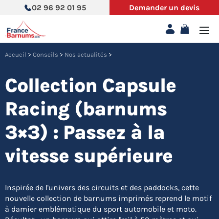
Aller
02 96 92 01 95
Demander un devis
au
contenu
Accueil
>
Conseils
>
Nos actualités
>
Collection Capsule
Racing (barnums
3×3) : Passez à la
vitesse supérieure
Inspirée de l'univers des circuits et des paddocks, cette
nouvelle collection de barnums imprimés reprend le motif
à damier emblématique du sport automobile et moto.