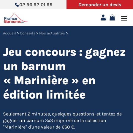
Aller
02 96 92 01 95
Demander un devis
au
contenu
Accueil
>
Conseils
>
Nos actualités
>
Jeu concours : gagnez
un barnum
« Marinière » en
édition limitée
Seulement 2 minutes, quelques questions, et tentez de
gagner un barnum 3x3 imprimé de la collection
"Marinière" d'une valeur de 660 €.