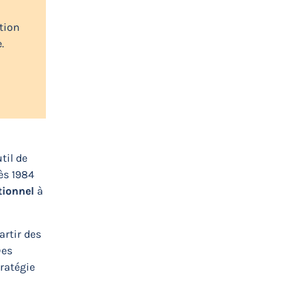
tion
.
il de
ès 1984
ionnel
à
rtir des
Des
ratégie