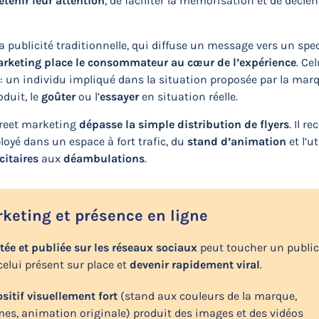
etenir leur attention
, de faciliter la mémorisation et de décle
 la publicité traditionnelle, qui diffuse un message vers un spe
marketing place le consommateur au cœur de l’expérience
. Cel
: un individu impliqué dans la situation proposée par la marq
oduit, le
goûter
ou l’
essayer
en situation réelle.
treet marketing
dépasse la simple distribution de flyers
. Il r
ployé dans un espace à fort trafic, du
stand d’animation
et l’u
citaires
aux
déambulations
.
keting et présence en ligne
tée et publiée sur les réseaux sociaux
peut toucher un public
celui présent sur place et
devenir rapidement viral
.
sitif visuellement fort
(stand aux couleurs de la marque,
es, animation originale) produit des images et des vidéos