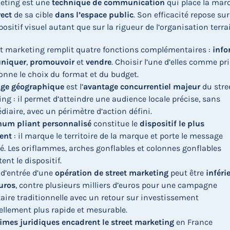
keting est une
technique de communication
qui place la mar
rect
de sa cible
dans l’espace public
. Son efficacité repose sur
positif visuel autant que sur la rigueur de l’organisation terra
et marketing remplit quatre fonctions complémentaires :
info
niquer
,
promouvoir
et
vendre
. Choisir l’une d’elles comme pri
onne le choix du format et du budget.
age géographique
est l’
avantage concurrentiel majeur
du stre
ng : il permet d’atteindre une audience locale précise, sans
diaire, avec un périmètre d’action défini.
num pliant personnalisé
constitue le
dispositif le plus
ent
: il marque le territoire de la marque et porte le message
. Les oriflammes, arches gonflables et colonnes gonflables
ent le dispositif.
 d’entrée d’une
opération de street marketing
peut être
inféri
uros
, contre plusieurs milliers d’euros pour une campagne
taire traditionnelle avec un retour sur investissement
ellement plus rapide et mesurable.
imes juridiques
encadrent le street marketing
en France