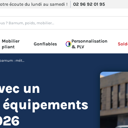
otre écoute du lundi au samedi !
02 96 92 01 95
Mobilier
Personnalisation
Gonflables
Sold
pliant
& PLV
Street marketing avec un barnum : méthode, équipements et cadre légal en 2026
vec un
 équipements
026