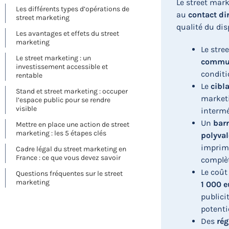
Le street mar
Les différents types d’opérations de
au
contact di
street marketing
qualité du dis
Les avantages et effets du street
marketing
Le stre
Le street marketing : un
commu
investissement accessible et
conditi
rentable
Le
cibl
Stand et street marketing : occuper
marketi
l’espace public pour se rendre
visible
intermé
Un
bar
Mettre en place une action de street
marketing : les 5 étapes clés
polyval
imprimé
Cadre légal du street marketing en
France : ce que vous devez savoir
complèt
Le coût
Questions fréquentes sur le street
marketing
1 000 e
publici
potenti
Des
rég