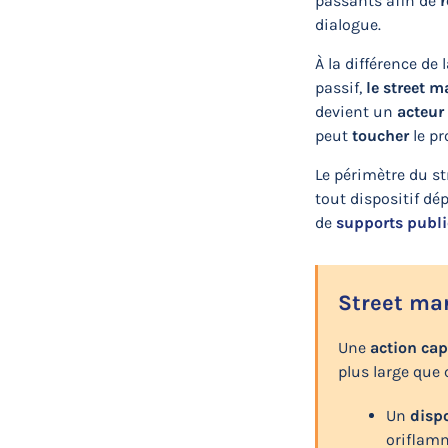
passants afin de
r
dialogue.
À la différence de
passif,
le street 
devient un
acteur
peut
toucher
le pr
Le périmètre du s
tout dispositif dé
de
supports publi
Street mar
Une
action cap
plus large que 
Un
dispo
oriflamm