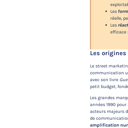
exploita
Les
form
réelle,
Les
réac
efficace
Les origines
Le street marketi
communication u
avec son livre
Guer
petit budget, fond
Les grandes marqu
années 1990 pour
acteurs majeurs du
de communication
amplification nu