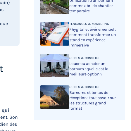
Utilisation d’un barnum
bain)
comme abri de chantier
as.
temporaire
 que
TENDANCES & MARKETING
Phygital et événementiel :
comment transformer un
stand en expérience
immersive
GUIDES & CONSEILS
Louer ou acheter un
t
barnum : quelle est la
meilleure option ?
GUIDES & CONSEILS
Barnums et tentes de
réception : tout savoir sur
les structures grand
format
n
qui
ment
. Son
dien des