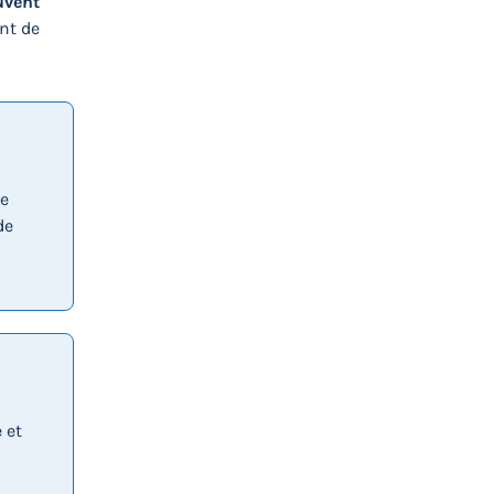
uvent
ant de
le
de
 et