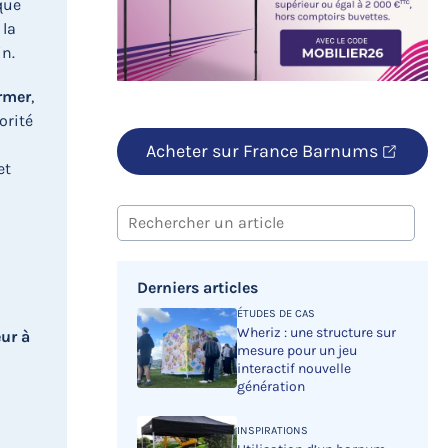
que
 la
in.
rmer
,
orité
Acheter sur France Barnums
et
Rechercher
Derniers articles
ÉTUDES DE CAS
Wheriz : une structure sur
eur à
mesure pour un jeu
interactif nouvelle
génération
INSPIRATIONS