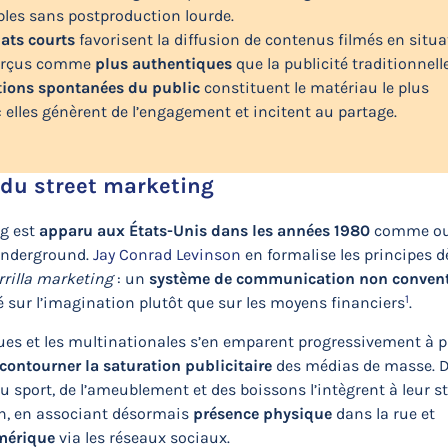
bles sans postproduction lourde.
ats courts
favorisent la diffusion de contenus filmés en situa
 perçus comme
plus authentiques
que la publicité traditionnelle
tions spontanées du public
constituent le matériau le plus
 : elles génèrent de l’engagement et incitent au partage.
 du street marketing
ng est
apparu aux États-Unis dans les années 1980
comme out
nderground.
Jay Conrad Levinson
en formalise les principes d
rilla marketing
: un
système de communication non convent
1
é sur l’imagination plutôt que sur les moyens financiers
.
es et les multinationales s’en emparent progressivement à pa
contourner la saturation publicitaire
des médias de masse. 
 sport, de l’ameublement et des boissons l’intègrent à leur st
, en associant désormais
présence physique
dans la rue et
mérique
via les réseaux sociaux.