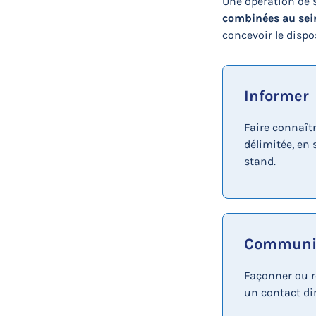
Une opération de 
combinées au se
concevoir le dispo
Informer
Faire connaît
délimitée, en
stand.
Communi
Façonner ou r
un contact di