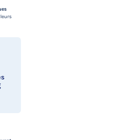
ues
 leurs
es
g