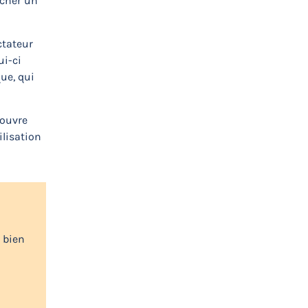
ncher un
ctateur
ui-ci
ue, qui
ecouvre
tilisation
 bien