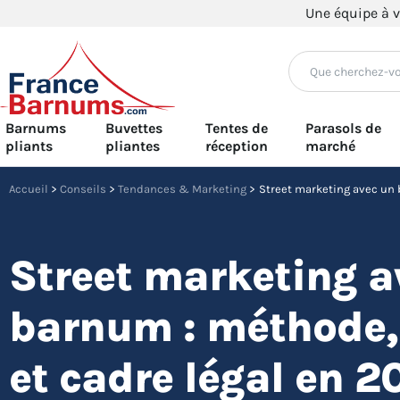
Aller
Une équipe à v
au
contenu
Barnums
Buvettes
Tentes de
Parasols de
pliants
pliantes
réception
marché
Accueil
>
Conseils
>
Tendances & Marketing
>
Street marketing a
barnum : méthode,
et cadre légal en 2