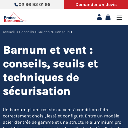
Aller
02 96 92 01 95
Demander un devis
au
contenu
Accueil
>
Conseils
>
Guides & Conseils
>
Barnum et vent :
conseils, seuils et
techniques de
sécurisation
Un barnum pliant résiste au vent à condition d'être
correctement choisi, lesté et configuré. Entre un modèle
acier d'entrée de gamme et une structure aluminium pro,